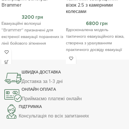
Brammer
візок 2.5 з камерними
колесами
3200
грн
6800
грн
Евакуаційні волокуші
Вдосконалена модель
"Brammer" призначені для
тактичного евакуаційного візка,
екстреної евакуації поранених із
створена з урахуванням
лінії бойового зіткнення
практичного досвіду евакуації
методом волочіння. Конструкція
поранених у зоні бойових дій і
дозволяє здійснювати евакуацію
запитів військовослужбовців.
однією особою, що особливо
Завдяки своїй конструкції, візок
критично в умовах інтенсивного
ШВИДКА ДОСТАВКА
значно підвищує шанси
бою чи обмеженого часу.
Доставка за 1-3 дні
встигнути у так звану «золоту
годину» для надання першої
ОНЛАЙН ОПЛАТА
медичної допомоги.
Приймаємо платежі онлайн
ПІДТРИМКА
Консультація по всіх запитаннях