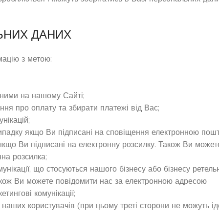
ЬНИХ ДАНИХ
ацію з метою:
пними на нашому Сайті;
ння про оплату та збирати платежі від Вас;
нікацій;
випадку якщо Ви підписані на сповіщення електронною пош
 якщо Ви підписані на електронну розсилку. Також Ви може
нна розсилка;
унікації, що стосуються нашого бізнесу або бізнесу ретель
 Також Ви можете повідомити нас за електронною адресою
тингові комунікації;
о наших користувачів (при цьому треті сторони не можуть і