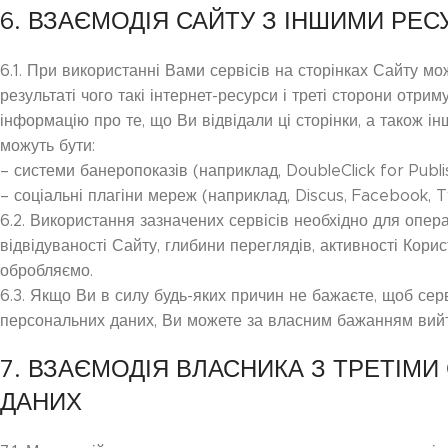
6. ВЗАЄМОДІЯ САЙТУ З ІНШИМИ РЕ
6.1. При використанні Вами сервісів на сторінках Сайту можу
результаті чого такі інтернет-ресурси і треті сторони отри
інформацію про те, що Ви відвідали ці сторінки, а також 
можуть бути:
– системи банеропоказів (наприклад, DoubleClick for Publis
– соціальні плагіни мереж (наприклад, Discus, Facebook, Tw
6.2. Використання зазначених сервісів необхідно для опера
відвідуваності Сайту, глибини переглядів, активності Корист
обробляємо.
6.3. Якщо Ви в силу будь-яких причин не бажаєте, щоб серв
персональних даних, Ви можете за власним бажанням вийти 
7. ВЗАЄМОДІЯ ВЛАСНИКА З ТРЕТІ
ДАНИХ