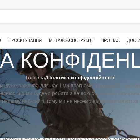
О
ПРОЄКТУВАННЯ
МЕТАЛОКОНСТРУКЦІЇ
ПРО НАС
ДОСТ
А КОНФІДЕН
Головна
/
Політика конфіденційності
a дуже важлива для нас і ми прагнемо її захищати. Ця пол
пояснює, що ми будемо робити з вашою особистою інформац
 нашому веб-сайті, тому ми не несемо відповідальності за 
 в мережі Інтернет, який розміщений за адресою brammer.ua