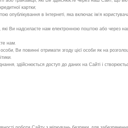
і або транзакції, які Ви здійснюєте через наш Сайт, що вкл
кредитної картки;
тою опублікування в Інтернеті, яка включає ім’я користува
х, які Ви надсилаєте нам електронною поштою або через на
єте нам.
соби, Ви повинні отримати згоду цієї особи як на розголош
ітики.
єднання, здійснюється доступ до даних на Сайті і створюєть
ності роботи Сайту з міркувань безпеки, для забезпечення