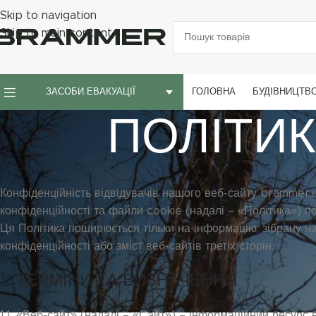
Skip to navigation
Skip to main content
ГОЛОВНА
БУДІВНИЦТВ
ЗАСОБИ ЕВАКУАЦІЇ
ПОЛІТИК
Конфіденційність відвідувачів нашого веб-сайту brammer.u
конфіденційності та файли cookie (надалі – «Політика») 
Ця Політика поширюється тільки на інформацію, зібрану на
конфіденційності або зміст веб-сайтів третіх сторін.
1. ТЕРМІНИ ТА ВИЗНАЧЕННЯ
1.1. «Веб-сайт» (надалі – «Сайт») – інформаційний ресурс