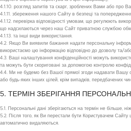
4.1.10. розгляд запитів та скарг, зроблених Вами або про 
4.1.11. збереження нашого Сайту в безпеці та попередженн
4.1.12. перевірка відповідності умовам, що регулюють ви
що надсилаються через наш Сайт приватною службою обм
4.1.13. та інші види використання.
4.2. Якщо Ви виявили бажання надати персональну інформа
використаємо цю інформацію відповідно до дозволу та/або л
4.3. Ваші налаштування конфіденційності можуть використ
та можуть бути скориговані за допомогою контролю конфіде
4.4. Ми не будемо без Вашої прямої згоди надавати Вашу о
або будь-яких інших цілей, крім випадків, передбачених ч
5. ТЕРМІН ЗБЕРІГАННЯ ПЕРСОНАЛЬ
5.1. Персональні дані зберігаються на термін не більше, ні
5.2. Після того, як Ви перестали бути Користувачем Сайту
автоматично видаляються.