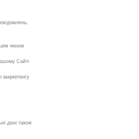
повідомлень,
ншим чином
нашому Сайті
о маркетингу
ні дані також