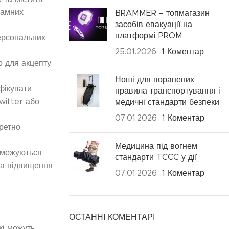
рамних
BRAMMER – топмагазин
засобів евакуації на
платформі PROM
персональних
25.01.2026
1 Коментар
о для акцепту
Ноші для поранених:
фікувати
правила транспортування і
witter або
медичні стандарти безпеки
07.01.2026
1 Коментар
кретно
Медицина під вогнем:
обмежуються
стандарти TCCC у дії
та підвищення
07.01.2026
1 Коментар
ОСТАННІ КОМЕНТАРІ
кі можуть