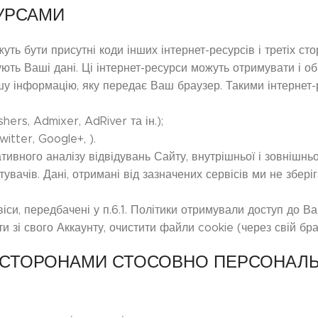
СУРСАМИ
ть бути присутні коди інших інтернет-ресурсів і третіх стор
мують Ваші дані. Ці інтернет-ресурси можуть отримувати і о
іншу інформацію, яку передає Ваш браузер. Такими інтернет
hers, Admixer, AdRiver та ін.);
itter, Google+, ).
тивного аналізу відвідувань Сайту, внутрішньої і зовнішньо
увачів. Дані, отримані від зазначених сервісів ми не зберіг
іси, передбачені у п.6.1. Політики отримували доступ до В
зі свого Аккаунту, очистити файли cookie (через свій бра
МИ СТОРОНАМИ СТОСОВНО ПЕРСОНАЛ