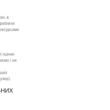
ін, в
бробляти
-ресурсами
ї оцінки
аємо і не
аших
узер).
ЬНИХ