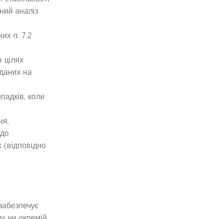
ний аналіз
их п. 7.2
в цілях
 даних на
падків, коли
ня,
 до
 (відповідно
забезпечує
их чи окремій