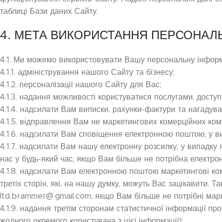
таблиці Бази даних Сайту.
4. МЕТА ВИКОРИСТАННЯ ПЕРСОНАЛ
4.1. Ми можемо використовувати Вашу персональну інформ
4.1.1. адміністрування нашого Сайту та бізнесу;
4.1.2. персоналізації нашого Сайту для Вас;
4.1.3. надання можливості користуватися послугами, досту
4.1.4. надсилати Вам виписки, рахунки-фактури та нагадува
4.1.5. відправлення Вам не маркетингових комерційних кому
4.1.6. надсилати Вам сповіщення електронною поштою, у 
4.1.7. надсилати Вам нашу електронну розсилку, у випадку
нас у будь-який час, якщо Вам більше не потрібна електро
4.1.8. надсилати Вам електронною поштою маркетингові ком
третіх сторін, які, на нашу думку, можуть Вас зацікавити.
ltd.brammer@.gmail.com, якщо Вам більше не потрібні марке
4.1.9. надання третім сторонам статистичної інформації пр
жодного окремого користувача з цієї інформації);