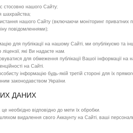
Вас стосовно нашого Сайту;
я шахрайства;
користання нашого Сайту (включаючи моніторинг приватних 
іну повідомленнями);
цію для публікації на нашому Сайті, ми опублікуємо та і
іцензії, які Ви надаєте нам.
овуватися для обмеження публікації Вашої інформації на 
нційності на Сайті.
собисту інформацію будь-якій третій стороні для їх прямог
инним законодавством України.
НИХ ДАНИХ
ж це необхідно відповідно до мети їх обробки.
 шляхом видалення свого Аккаунту на Сайті, ваші персональ