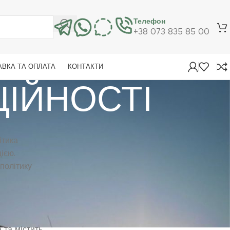
Телефон
+38 073 835 85 00
АВКА ТА ОПЛАТА
КОНТАКТИ
ЦІЙНОСТІ
ітика
КАТЕГОРІЇ
ією.
Новини
політику
Статті
ОСТАННІ НОВИНИ
 та містить