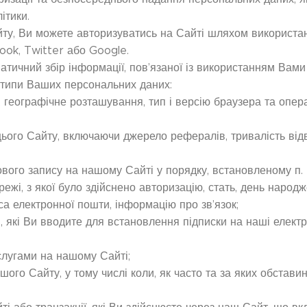
ітики.
Сайту, Ви можете авторизуватись на Сайті шляхом використа
ook, Twitter або Google.
тичний збір інформації, пов’язаної із використанням Вами
і типи Ваших персональних даних:
, географічне розташування, тип і версію браузера та опер
цього Сайту, включаючи джерело рефералів, тривалість від
ового запису на нашому Сайті у порядку, встановленому п. 2.
режі, з якої було здійснено авторизацію, стать, день народж
еса електронної пошти, інформацію про зв’язок;
и, які Ви вводите для встановлення підписки на наші електр
ослугами на нашому Сайті;
шого Сайту, у тому числі коли, як часто та за яких обстави