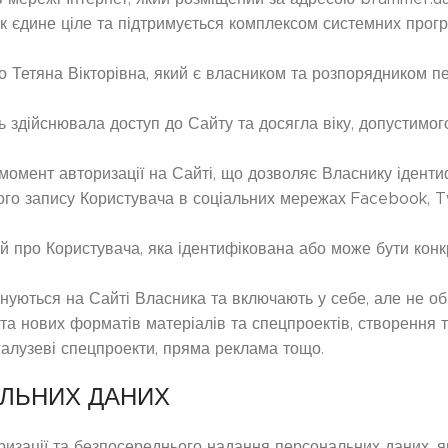
як єдине ціле та підтримується комплексом системних прог
о Тетяна Вікторівна, який є власником та розпорядником 
дь здійснювала доступ до Сайту та досягла віку, допустимог
 момент авторизації на Сайті, що дозволяє Власнику іденти
ого запису Користувача в соціальних мережах Facebook, T
тей про Користувача, яка ідентифікована або може бути кон
опонуються на Сайті Власника та включають у себе, але не 
та нових форматів матеріалів та спецпроектів, створення 
 галузеві спецпроекти, пряма реклама тощо.
АЛЬНИХ ДАНИХ
оризації та безпосереднього надання персональних даних, я