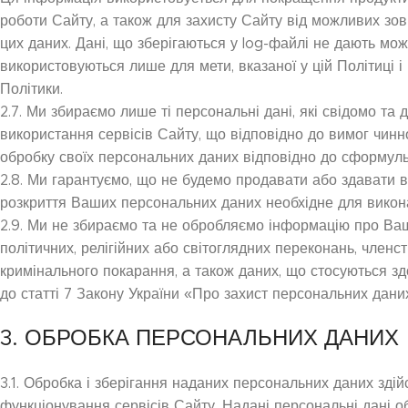
роботи Сайту, а також для захисту Сайту від можливих зов
цих даних. Дані, що зберігаються у log-файлі не дають мо
використовуються лише для мети, вказаної у цій Політиці і
Політики.
2.7. Ми збираємо лише ті персональні дані, які свідомо та
використання сервісів Сайту, що відповідно до вимог чинн
обробку своїх персональних даних відповідно до сформульо
2.8. Ми гарантуємо, що не будемо продавати або здавати в 
розкриття Ваших персональних даних необхідне для викон
2.9. Ми не збираємо та не обробляємо інформацію про Ваш
політичних, релігійних або світоглядних переконань, членс
кримінального покарання, а також даних, що стосуються здо
до статті 7 Закону України «Про захист персональних даних
3. ОБРОБКА ПЕРСОНАЛЬНИХ ДАНИХ
3.1. Обробка і зберігання наданих персональних даних зді
функціонування сервісів Сайту. Надані персональні дані о