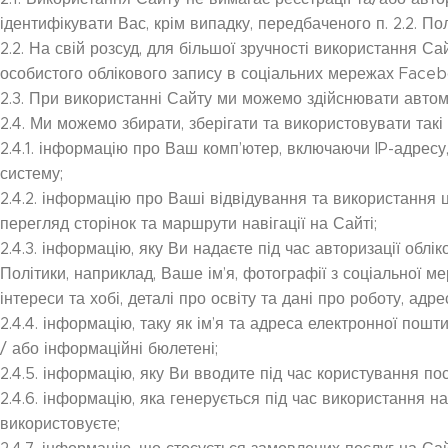
ідентифікувати Вас, крім випадку, передбаченого п. 2.2. Пол
2.2. На свій розсуд, для більшої зручності використання 
особистого облікового запису в соціальних мережах Faceb
2.3. При використанні Сайту ми можемо здійснювати автома
2.4. Ми можемо збирати, зберігати та використовувати так
2.4.1. інформацію про Ваш комп’ютер, включаючи IP-адресу
систему;
2.4.2. інформацію про Ваші відвідування та використання 
перегляд сторінок та маршрути навігації на Сайті;
2.4.3. інформацію, яку Ви надаєте під час авторизації облік
Політики, наприклад, Ваше ім’я, фотографії з соціальної ме
інтереси та хобі, деталі про освіту та дані про роботу, адр
2.4.4. інформацію, таку як ім’я та адреса електронної пошт
/ або інформаційні бюлетені;
2.4.5. інформацію, яку Ви вводите під час користування п
2.4.6. інформацію, яка генерується під час використання на
використовуєте;