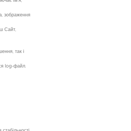
ючає ім’я,
ча, зображення
ш Сайт,
ення, так і
ся log-файл.
 стабільності