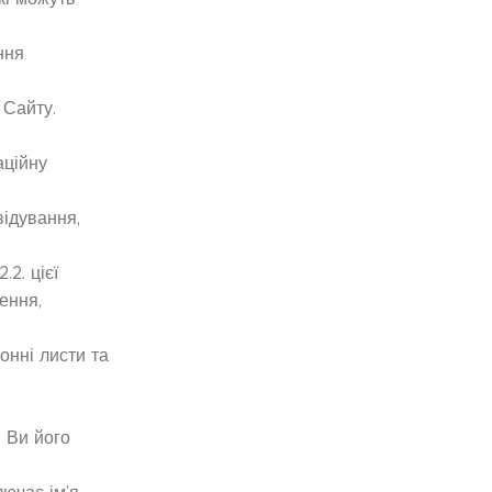
ння
 Сайту.
аційну
відування,
2. цієї
ення,
онні листи та
н Ви його