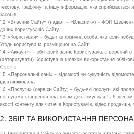
текстову, графічну та іншу інформацію, яка сприймається 
засобів.
1.2. «Власник Сайту» (надалі – «Власник») – ФОП Шевченк
даних Користувачів Сайту.
1.3. «Користувач» – будь-яка фізична особа, яка коли-небу
Угоди користувача, розміщеної на Сайті.
1.4. «Аккаунт» – обліковий запис Користувача, створений в
(авторизувати) Користувача шляхом використання обліков
Google.
1.5. «Персональні дані» – відомості чи сукупність відомос
ідентифікована.
1.6. «Послуги» (сервіси Сайту) – будь-які послуги, які пр
послугами створення платформ для комунікації з бізнесом 
якості контенту для читачів Користувачів, відео продакшн,
2. ЗБІР ТА ВИКОРИСТАННЯ ПЕРСОН
2.1. Використання Сайту не вимагає реєстрації та/або авт