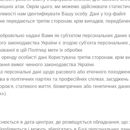
нішніх атак. Окрім цього, ми можемо здійснювати статистич
жливості нам ідентифікувати Вашу особу. Дані у log-файлі
 не передаються третім сторонам, крім випадків, передбачен
 добровільно надані Вами як суб’єктом персональних даних 
ого законодавства України є згодою суб’єкта персональних
ваної в цій Політиці мети їх обробки.
оренду особисті дані Користувача третім сторонам, крім ви
ання вимог чинного законодавства України.
і персональні дані щодо расового або етнічного походжен
тва в політичних партіях та професійних спілках, засуджень
ров’я, статевого життя, біометричних або генетичних даних
»).
йснюється в дата-центрах, де розміщується обладнання, що 
бробляються і можуть зберігатись в Базі персональних дан