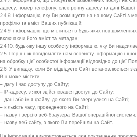
2.4.7. інформацію, що стосується замовлених послуг на Сайт
адресу, номер телефону, електронну адресу та дані Вашої 
2.4.8. інформацію, яку Ви розміщуєте на нашому Сайті з ме
профілю та вміст Ваших публікацій;
2.4.9. інформацію, що міститься в будь-яких повідомлення
включаючи його вміст та метадані;
2.4.10. будь-яку іншу особисту інформацію, яку Ви надсила
2.5. Перш ніж повідомляти нам особисту інформацію іншої о
на обробку цієї особистої інформації відповідно до цієї Пол
2.6. У випадку, коли Ви відвідуєте Сайт встановлюється з’
Він може містити:
– дату і час доступу до Сайту;
– IP-адресу, з якої здійснювався доступ до Сайту;
– дані або ім’я файлу, до якого Ви звернулися на Сайті;
– кількість часу, проведеного на Сайті;
– назву і версію веб-браузера, Вашої операційної системи;
– назву веб-сайту, з якого Ви перейшли на Сайт.
Ця інформація використовується для покращення продуктив