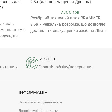
мовлень для
2.5а (для переміщення Дроном)
.)
7300
грн
Розбірний тактичний візок BRAMMER
жливість
2.5а – унікальна розробка, що дозволяє
з монолітними
доставляти евакуаційний засіб на ЛБЗ з
модель, ще
відносного тилу. Транспортується
ю при
частинами – лише за три польоти дрона
– та збирається без додаткових
інструментів. Це шанс на своєчасну
ючно для
ГАРАНТІЯ
допомогу в умовах, де кожна хвилина
ійним фондам
апитаннях
Гарантія обміну/повернення
має значення. Модифікована версія
.) Для
моделі, яку роками використовують
редачі
захисники. Рішення, що рятує життя!
ЕПРОДАЖУ)
шити та зняти
ІНФОРМАЦІЯ
під час
гти з
Політика конфіденційності
візії та
Договір купівлі-продажу