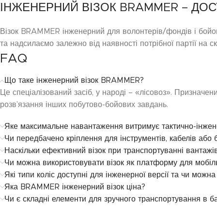
ІНЖЕНЕРНИЙ ВІЗОК BRAMMER – ДОСТ
Візок BRAMMER інженерний для волонтерів/фондів і бойови
та надсилаємо залежно від наявності потрібної партії на 
FAQ
Що таке інженерний візок BRAMMER?
Це спеціалізований засіб, у народі – «лісовоз». Признач
розв’язання інших побутово-бойових завдань.
Яке максимальне навантаження витримує тактично-інже
Чи передбачено кріплення для інструментів, кабелів або 
Наскільки ефективний візок при транспортуванні вантажів
Чи можна використовувати візок як платформу для мобіль
Які типи коліс доступні для інженерної версії та чи можна
Яка BRAMMER інженерний візок ціна?
Чи є складні елементи для зручного транспортування в б