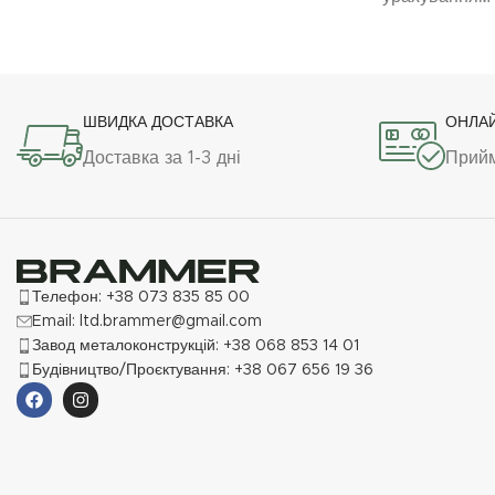
евакуації пор
здійснювати евакуацію однією особою,
запитів війс
що особливо критично в умовах
своїй констру
інтенсивного бою чи обмеженого часу.
шанси встигн
ШВИДКА ДОСТАВКА
ОНЛА
годину» для 
Доставка за 1-3 дні
Прийм
допомоги.
Телефон: +38 073 835 85 00
Email: ltd.brammer@gmail.com
Завод металоконструкцій: +38 068 853 14 01
Будівництво/Проєктування: +38 067 656 19 36