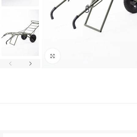
Клацніть, щоб збільшити