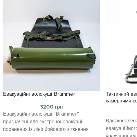
Евакуаційні волокуші Brammer
Тактичний ева
камерними к
3200
грн
Евакуаційні волокуші "Brammer"
Вдосконалена
призначені для екстреної евакуації
евакуаційного
поранених із лінії бойового зіткнення
урахуванням 
методом волочіння. Конструкція дозволяє