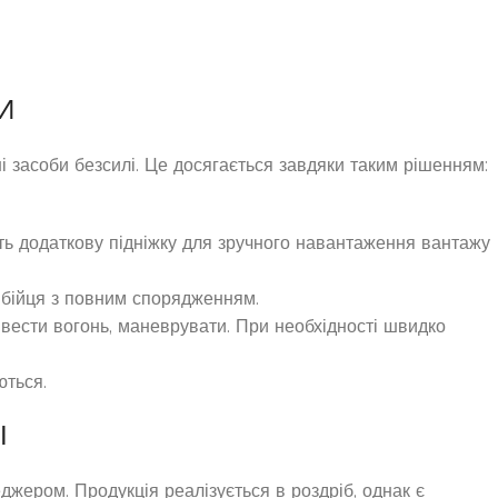
И
і засоби безсилі. Це досягається завдяки таким рішенням:
ють додаткову підніжку для зручного навантаження вантажу
о бійця з повним спорядженням.
 вести вогонь, маневрувати. При необхідності швидко
ються.
І
джером. Продукція реалізується в роздріб, однак є