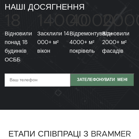
НАШІ ДОСЯГНЕННЯ
18
14000
4000
200
Відновили
Засклили 14
Відремонтували
Відновили
понад 18
000+ м²
4000+ м²
2000+ м²
будинків
вікон
покрівель
фасадів
ОСББ
ЕТАПИ СПІВПРАЦІ З BRAMMER